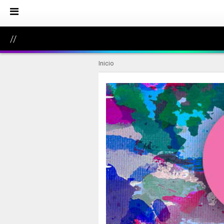
//
Inicio